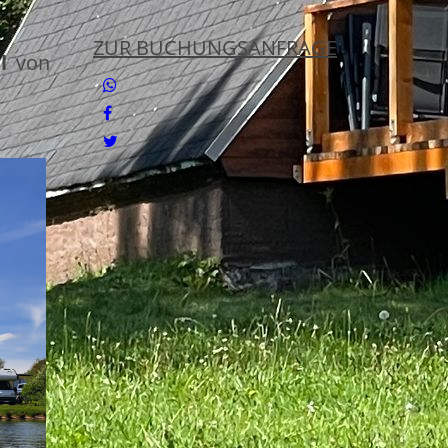
ZUR BUCHUNGSANFRAGE
l
von