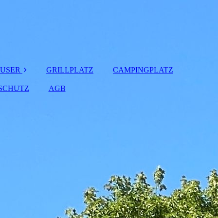
ÄUSER
GRILLPLATZ
CAMPINGPLATZ
NSCHUTZ
ALVA"
AGB
JELL"
VEJA"