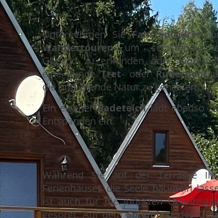
Unternehmen Sie
Fahrradtouren
u
Wandertouren
um selbständig d
Gegend zu erkunden oder fahren S
eine Runde
Tret
- oder
Ruderboot
u
die umliegende Natur zu genießen.
Ein eigener
Badeteich
lädt ebenso z
Entspannen ein.
W
ährend Sie auf der Terrasse Ihr
Ferienhauses die Seele baumeln lasse
ist auch für die jüngsten Urlaubsgäs
gesorgt. Auf dem
Spielplatz
des Gelän