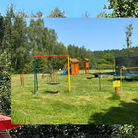
nd
ie
ie
m
um
es
n,
te
des, können sich auch die Kleinsten die Zeit 