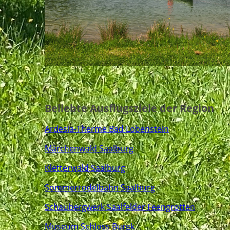
Beliebte Ausflugsziele der Region
Ardesia-Therme Bad Lobenstein
Märchenwald Saalburg
Kletterwald Saalburg
Sommerrodelbahn Saalburg
Schaubergwerk Saalfelder Feengrotten
Museum Schloss Burgk