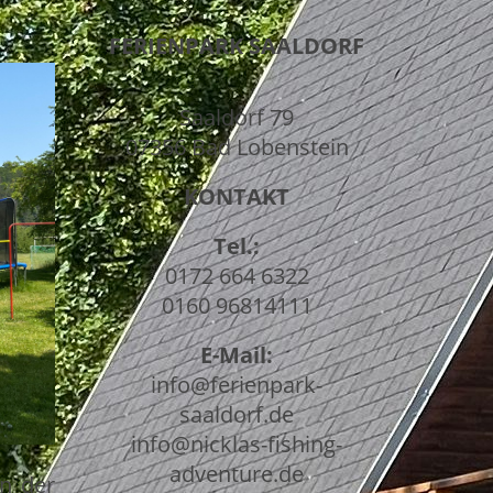
FERIENPARK SAALDORF
Saaldorf 79
07356 Bad Lobenstein
KONTAKT
Tel.:
0172 664 6322
0160 96814111
E-Mail:
info@ferienpark-
saaldorf.de
info@nicklas-fishing-
adventure.de
in der