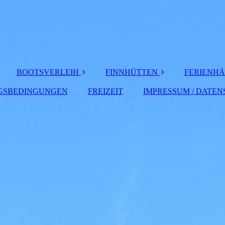
BOOTSVERLEIH
FINNHÜTTEN
FERIENH
GSBEDINGUNGEN
STARWELD
FREIZEIT
FINNHÜTTEN max.
IMPRESSUM / DATE
HAUS "
SPARK 16 TILLER
4 Personen
HAUS "F
SMOKERCRAFT
FINNHÜTTEN max.
SPORTSMAN 1660
5 Personen
HAUS "S
CRESTLINER 1650
DISCOVERY