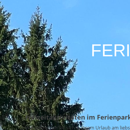
FER
reizeitaktivitäten im Ferienpark
F
Wie vertreiben Sie sich in Ihrem Urlaub am liebs