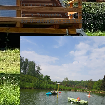
Gemeinschaft des Ferienparks vertrei
Neben
Trampolin,
Sandkasten
und
den Urlaubsgästen des Ferienparks genu