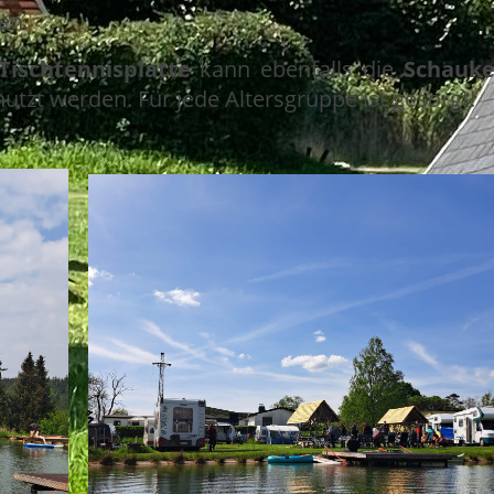
ben.
Tischtennisplatte
kann ebenfalls die
Schauke
tzt werden. Für jede Altersgruppe ist gesorgt!